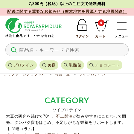
7,800円（税込）以上のご注文で送料無料
配送に関する重要なお知らせ（熊本地方を震源とする地震関連）
0
植物性食品ですこやかな毎日を
ログイン
カート
メニュー
プロテイン
美容
乳酸菌
チョコレート
ソヤファームクラブTOP
商品一覧
ソイプロテイン
CATEGORY
ソイプロテイン
大豆の研究を続けて70年、
不二製油
が飲みやすさにこだわって開
発。タンパク質をはじめ、不足しがちな栄養をサポートします。
【 関連コラム】