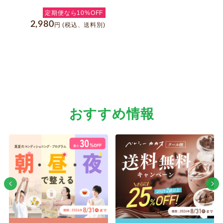
維、ポリフェノールが一度に摂
定期便なら10%OFF
れる！
2,980
円
(税込、送料別)
おすすめ情報