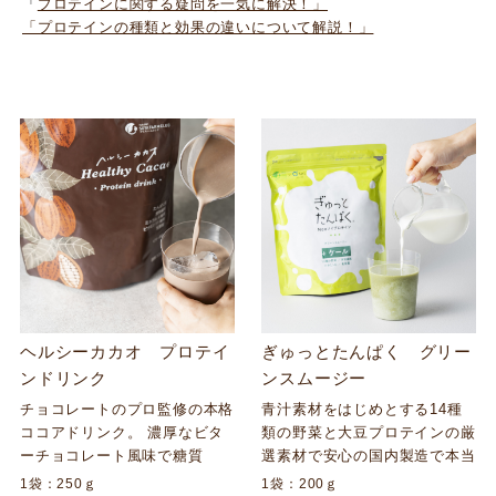
「
プロテインに関する疑問を一気に解決！」
「プロテインの種類と効果の違いについて解説！」
ヘルシーカカオ プロテイ
ぎゅっとたんぱく グリー
ンドリンク
ンスムージー
チョコレートのプロ監修の本格
青汁素材をはじめとする14種
ココアドリンク。 濃厚なビタ
類の野菜と大豆プロテインの厳
ーチョコレート風味で糖質
選素材で安心の国内製造で本当
87%オフ*。 さらに、1杯でた
においしいグリーンスムージー
1袋：250ｇ
1袋：200ｇ