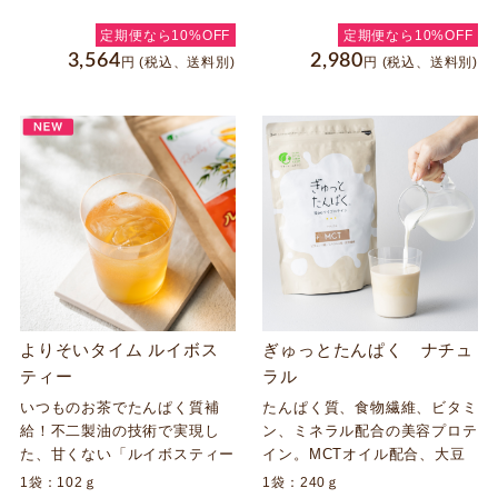
んぱく質、食物繊維、ビタミン
です。乳酸菌、食物繊維、大豆
11種、ミネラル4種、生きて腸
イソフラボン、ビタミンＣ配合
定期便なら10%OFF
定期便なら10%OFF
に届く乳酸菌をバランスよく配
のソイプロテイン。健康でキレ
3,564
2,980
円
(税込、送料別)
円
(税込、送料別)
合！栄養サポートにおすすめ。
イでいたいあなたをサポート！
*一般的なミルクココア比
よりそいタイム ルイボス
ぎゅっとたんぱく ナチュ
ティー
ラル
いつものお茶でたんぱく質補
たんぱく質、食物繊維、ビタミ
給！不二製油の技術で実現し
ン、ミネラル配合の美容プロテ
た、甘くない「ルイボスティー
イン。MCTオイル配合、大豆
風味」のプロテイン。シェイカ
臭が大幅に抑えられたソイプロ
1袋：102ｇ
1袋：240ｇ