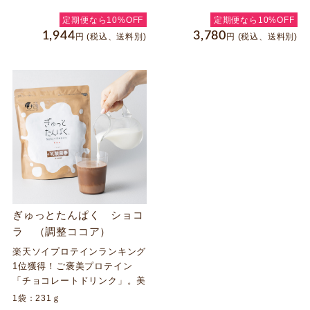
ー不要で水に溶かすだけ。ノン
テイン。シェイカー不要な溶け
カフェインだから食事中や寝る
やすさ。
定期便なら10%OFF
定期便なら10%OFF
前もOK。運動しない方も無理
1,944
3,780
円
(税込、送料別)
円
(税込、送料別)
なく続けられる、新しいたんぱ
く質習慣です。
ぎゅっとたんぱく ショコ
ラ （調整ココア）
楽天ソイプロテインランキング
1位獲得！ご褒美プロテイン
「チョコレートドリンク」。美
味しく飲んで健康に。これ1杯
1袋：231ｇ
でたんぱく質、乳酸菌、食物繊