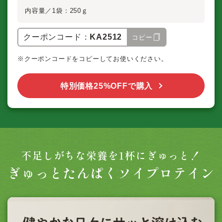
内容量／1袋：250ｇ
クーポンコード：
KA2512
コピー
※クーポンコードをコピーしてお使いください。
特別価格25%OFFで購入
不足しがちな栄養を1杯にぎゅっと！
ぎゅっとたんぱく
ソイプロテイン