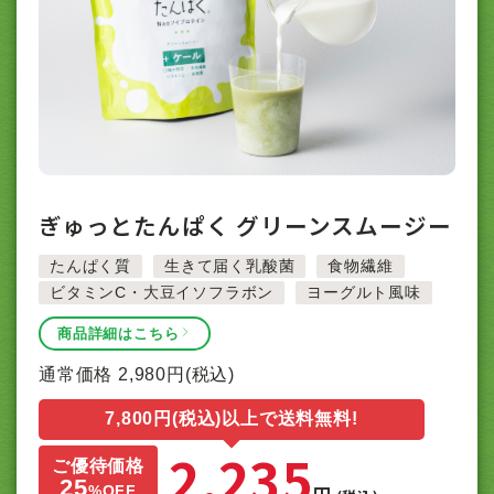
ぎゅっとたんぱく グリーンスムージー
たんぱく質
生きて届く乳酸菌
食物繊維
ビタミンC・大豆イソフラボン
ヨーグルト風味
商品詳細はこちら
通常価格
2,980
円(税込)
7,800円(税込)以上で送料無料!
2,235
ご優待価格
25
円
%
OFF