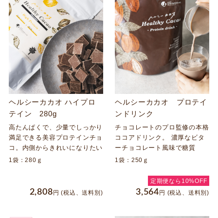
ートメーカーが作った、ヘルシ
ーチョコレート。
ヘルシーカカオ ハイプロ
ヘルシーカカオ プロテイ
テイン 280g
ンドリンク
高たんぱくで、少量でしっかり
チョコレートのプロ監修の本格
満足できる美容プロテインチョ
ココアドリンク。 濃厚なビタ
コ。内側からきれいになりたい
ーチョコレート風味で糖質
あなたにおすすめ！メディアで
87%オフ*。 さらに、1杯でた
1袋：280ｇ
1袋：250ｇ
多数掲載！毎日食べる人続々！
んぱく質、食物繊維、ビタミン
世界第3位のチョコレートメー
11種、ミネラル4種、生きて腸
定期便なら10%OFF
カーが作った、ヘルシーチョコ
に届く乳酸菌をバランスよく配
2,808
3,564
円
(税込、送料別)
円
(税込、送料別)
レート。
合！栄養サポートにおすすめ。
*一般的なミルクココア比