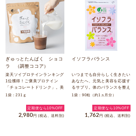
ぎゅっとたんぱく ショコ
イソフラバランス
ラ （調整ココア）
楽天ソイプロテインランキング
いつまでも自分らしく生きたい
1位獲得！ご褒美プロテイン
あなたへ、元気と美容を応援す
「チョコレートドリンク」。美
るサプリ。体のバランスを整え
味しく飲んで健康に。これ1杯
る8つの成分配合。美しさ、心
1袋：231ｇ
1袋：90粒（約1ヵ月分）
でたんぱく質、乳酸菌、食物繊
身の健やかさを、外側からも内
維、ポリフェノールが一度に摂
側からもサポート！
定期便なら10%OFF
定期便なら10%OFF
れる！
2,980
1,762
円
(税込、送料別)
円
(税込、送料別)