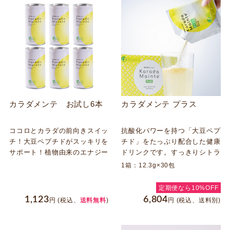
カラダメンテ お試し6本
カラダメンテ プラス
ココロとカラダの前向きスイッ
抗酸化パワーを持つ「大豆ペプ
チ！大豆ペプチドがスッキリを
チド」をたっぷり配合した健康
サポート！植物由来のエナジー
ドリンクです。すっきりシトラ
ドリンク。毎日をもっとイキイ
ス風味なので、元気をチャージ
1箱：12.3g×30包
キと過ごしたい方にオススメ。
したいときや運動するときのリ
カフェインレス、脂質０
フレッシュにお勧めです。カフ
定期便なら10%OFF
ェインゼロ、脂質ゼロにもこだ
1,123
6,804
円
(税込、
送料無料
)
円
(税込、送料別)
わりました。粉末タイプで手軽
に持ち運びできます。