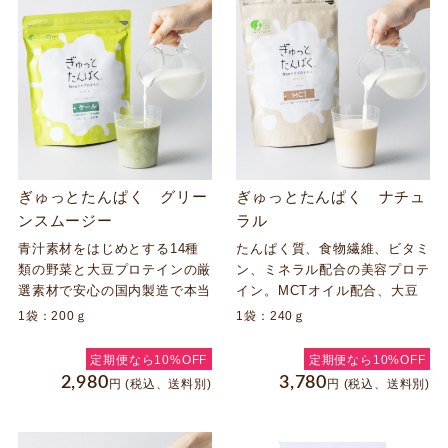
ぎゅっとたんぱく グリー
ぎゅっとたんぱく ナチュ
ンスムージー
ラル
青汁素材をはじめとする14種
たんぱく質、食物繊維、ビタミ
類の野菜と大豆プロテインの厳
ン、ミネラル配合の美容プロテ
選素材で安心の国内製造で本当
イン。MCTオイル配合、大豆
においしいグリーンスムージー
臭が大幅に抑えられたソイプロ
1袋：200ｇ
1袋：240ｇ
です。乳酸菌、食物繊維、大豆
テイン。シェイカー不要な溶け
イソフラボン、ビタミンＣ配合
やすさ。
定期便なら10%OFF
定期便なら10%OFF
のソイプロテイン。健康でキレ
2,980
3,780
円
(税込、送料別)
円
(税込、送料別)
イでいたいあなたをサポート！