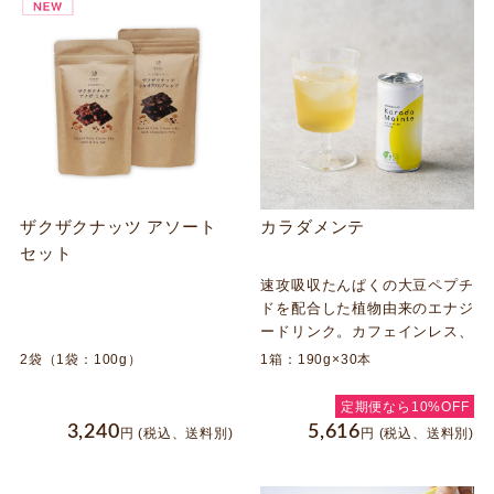
ザクザクナッツ アソート
カラダメンテ
セット
速攻吸収たんぱくの大豆ペプチ
ドを配合した植物由来のエナジ
ードリンク。カフェインレス、
脂質０で体にも優しい。
2袋（1袋：100g）
1箱：190g×30本
定期便なら10%OFF
3,240
5,616
円
(税込、送料別)
円
(税込、送料別)