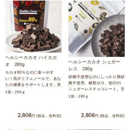
ヘルシーカカオ ハイカカ
ヘルシーカカオ シュガー
オ 280g
レス 280g
カカオ80％なのに食べやす
砂糖不使用なのにしっかり満砂
い！高ポリフェノールで、あな
糖不使用、糖類ゼロ、低GIの
たの健康をサポートします。世
シュガーレスチョコレート。甘
界3位のチョコレートメーカー
1袋：280ｇ
みとほのかなビター感。罪悪感
1袋：280ｇ
不二製油が開発。
を感じるあなたに！足できるチ
ョコレート。甘いものを我慢し
たくない方におすすめです。メ
2,808
2,808
円
(税込、送料別)
円
(税込、送料別)
ディアで多数掲載！毎日食べる
人続々！世界第3位のチョコレ