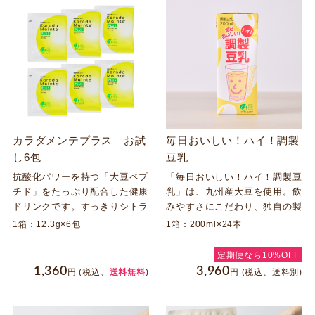
カラダメンテプラス お試
毎日おいしい！ハイ！調製
し6包
豆乳
抗酸化パワーを持つ「大豆ペプ
「毎日おいしい！ハイ！調製豆
チド」をたっぷり配合した健康
乳」は、九州産大豆を使用。飲
ドリンクです。すっきりシトラ
みやすさにこだわり、独自の製
ス風味なので、元気をチャージ
法で大豆の青臭さやえぐみを抑
1箱：12.3g×6包
1箱：200ml×24本
したいときや運動するときのリ
えました。後味すっきり、クリ
フレッシュにお勧めです。カフ
ーミーでまろやかな甘みと旨味
定期便なら10%OFF
ェインゼロ、脂質ゼロにもこだ
が飲みやすい豆乳です。
1,360
3,960
円
(税込、
送料無料
)
円
(税込、送料別)
わりました。粉末タイプで手軽
に持ち運びできます。