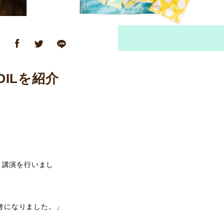
ア
ILを紹介
、講演を行いまし
考になりました。」
」