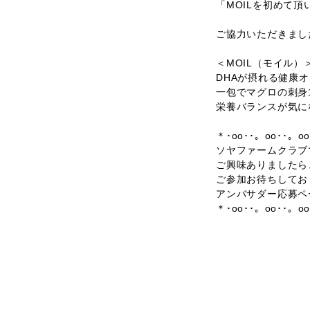
「MOILを初めて
ご協力いただきまし
＜MOIL（モイル）
DHAが摂れる健康
一包でマグロの刺身1
栄養バランスが気に
＊･oo･･。oo･･。o
ソヤファームクラブ
ご興味ありましたら
ご参加お待ちしてお
アンバサダー応募ページ：ht
＊･oo･･。oo･･。o