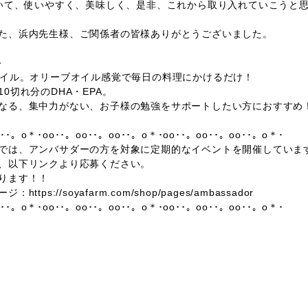
頂いて、使いやすく、美味しく、是非、これから取り入れていこうと
た、浜内先生様、ご関係者の皆様ありがとうございました。
＞
オイル。オリーブオイル感覚で毎日の料理にかけるだけ！
0切れ分のDHA・EPA。
なる、集中力がない、お子様の勉強をサポートしたい方におすすめ
o･･。o＊･oo･･。oo･･。oo･･。o＊･oo･･。oo･･。oo･･。o＊･
では、アンバサダーの方を対象に定期的なイベントを開催していま
、以下リンクより応募ください。
ります！！
tps://soyafarm.com/shop/pages/ambassador
o･･。o＊･oo･･。oo･･。oo･･。o＊･oo･･。oo･･。oo･･。o＊･